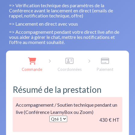
=> Vérification technique des paramètres de la
Conférence avant le lancement en direct (emails de
rappel, notification technique, offre)
=> Lancement en direct avec vous
=> Accompagnement pendant votre direct live afin de
vous aider à gérer le chat, mettre les notifications et
l'offre au moment souhaité.
Commande
Coordonnées
Paiement
Résumé de la prestation
Accompagnement / Soutien technique pendant un
live (Conférence LearnyBox ou Zoom)
430 € HT